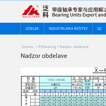
IZDELEK
INDUSTRIJSKA REŠITEV
QC
Domov
FKbearing
Nadzor obdelave
Nadzor obdelave