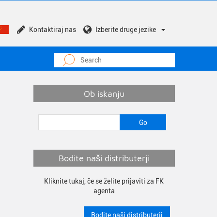
Kontaktiraj nas
Izberite druge jezike
Ob iskanju
Bodite naši distributerji
Kliknite tukaj, če se želite prijaviti za FK
agenta
Bodite naši distributerji