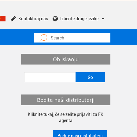
Kontaktiraj nas
Izberite druge jezike
Ob iskanju
Bodite naši distributerji
Kliknite tukaj, če se želite prijaviti za FK
agenta
Bodite naši distributerji