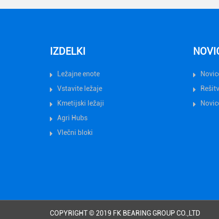
IZDELKI
NOVI
Ležajne enote
Novice
Vstavite ležaje
Rešit
Kmetijski ležaji
Novice
Agri Hubs
Vlečni bloki
COPYRIGHT © 2019 FK BEARING GROUP CO.,LTD