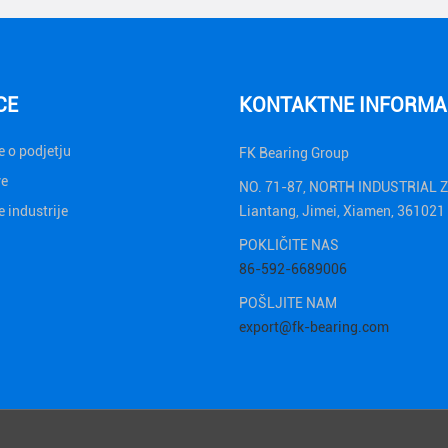
CE
KONTAKTNE INFORMA
 o podjetju
FK Bearing Group
ve
NO. 71-87, NORTH INDUSTRIAL 
 industrije
Liantang, Jimei, Xiamen, 36102
POKLIČITE NAS
86-592-6689006
POŠLJITE NAM
export@fk-bearing.com