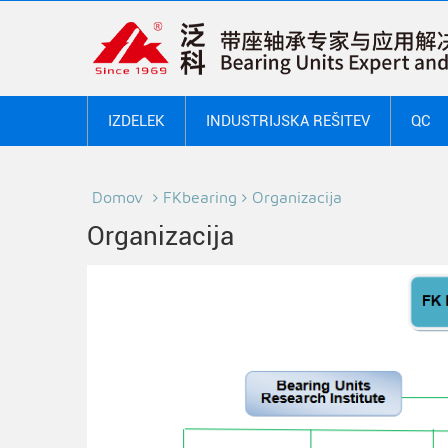
IZDELEK
INDUSTRIJSKA REŠITEV
QC
Domov
FKbearing
Organizacija
Organizacija