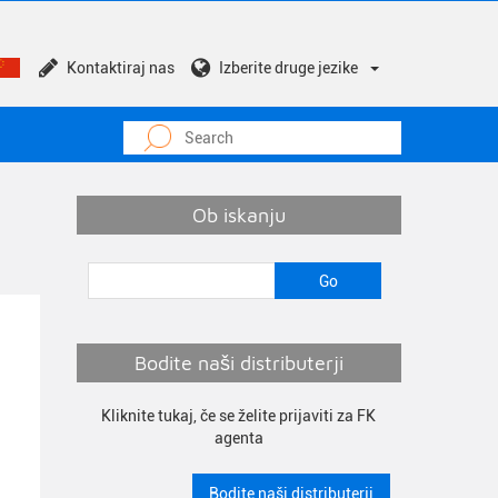
Kontaktiraj nas
Izberite druge jezike
Ob iskanju
Bodite naši distributerji
Kliknite tukaj, če se želite prijaviti za FK
agenta
Bodite naši distributerji