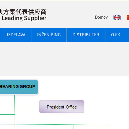
Domov
IZDELAVA
INŽENIRING
DISTRIBUTER
O FK